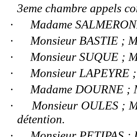
3eme chambre appels cor
·
Madame SALMERONE 
·
Monsieur BASTIE ; Ma
·
Monsieur SUQUE ; Ma
·
Monsieur LAPEYRE ; 
·
Madame DOURNE ; Ma
·
Monsieur OULES ; Magi
détention.
·
Monsieur PETIPAS ; D