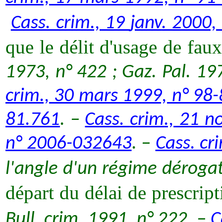
Cass. crim., 19
janv
. 2000,
que le délit d'usage de fau
1973, n°
422 ;
Gaz. Pal. 197
crim., 30 mars 1999, n° 98
81.761
. –
Cass.
crim
., 21 n
n° 2006-032643
. –
Cass.
cr
l'angle d'un régime dérogato
départ du délai de prescript
Bull.
crim
. 1991, n° 222. –
C