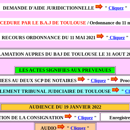
DEMANDE D'AIDE JURIDICTIONNELLE
"
Cliquez
"
CEDURE PAR LE B.A.J DE TOULOUSE
/ Ordonnance du 11 
RECOURS ORDONNANCE DU 11 MAI 2021
"
Cliquez
"
AMATION AUPRES DU BAJ DE TOULOUSE LE 31 AOUT 2
LES ACTES SIGNIFIES AUX PREVENUES
FIEES AU DEUX SCP DE NOTAIRES
"
Cliquez
"
Proc
LEMENT TRIBUNAL JUDICIAIRE DE TOULOUSE
"
Cl
AUDIENCE DU 19 JANVIER 2022
ION DE LA CONSIGNATION
"
Cliquez
"
Enregistr
AUDIO
"
Cliquez
"