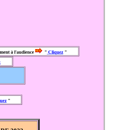
ment à l'audience
"
Cliquez
"
z
quez
"