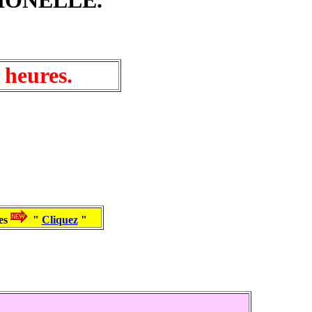
heures.
es
"
Cliquez
"