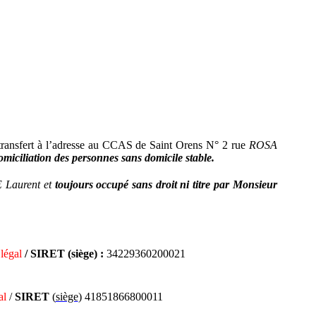
transfert à l’adresse au CCAS de Saint Orens N° 2 rue
ROSA
omiciliation des personnes sans domicile stable.
E Laurent et
toujours occupé sans droit ni titre par Monsieur
légal
/ SIRET (siège) :
34229360200021
al
/
SIRET
(
siège
) 41851866800011