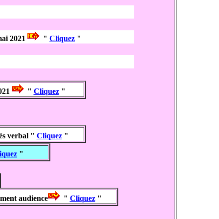
mai 2021
"
Cliquez
"
021
"
Cliquez
"
és verbal "
Cliquez
"
iquez
"
ement audience
"
Cliquez
"