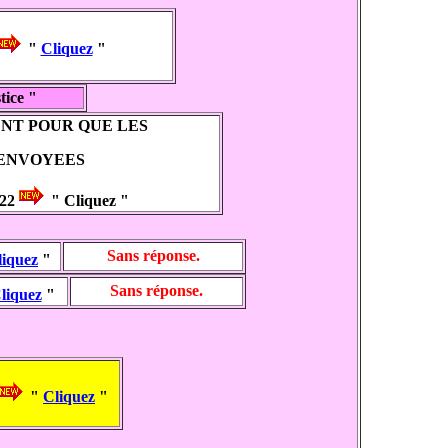
"
Cliquez
"
ice "
NT POUR QUE LES
RENVOYEES
22
" Cliquez "
Sans réponse.
liquez
"
Sans réponse.
liquez
"
"
Cliquez
"