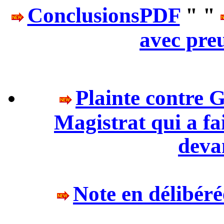
ConclusionsPDF
" "
avec pre
Plainte cont
Magistrat qui a fa
deva
Note en délibér