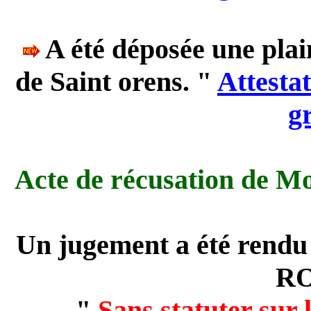
A
été déposée une plai
de Saint orens
.
"
Attesta
gr
Acte de récusation de 
Un jugement a été rendu
R
"
Sans statuter sur